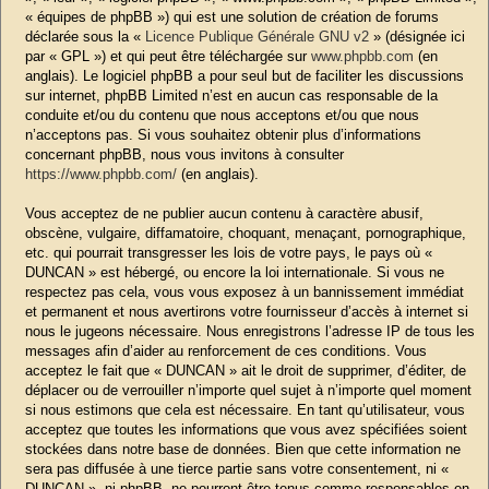
« équipes de phpBB ») qui est une solution de création de forums
déclarée sous la «
Licence Publique Générale GNU v2
» (désignée ici
par « GPL ») et qui peut être téléchargée sur
www.phpbb.com
(en
anglais). Le logiciel phpBB a pour seul but de faciliter les discussions
sur internet, phpBB Limited n’est en aucun cas responsable de la
conduite et/ou du contenu que nous acceptons et/ou que nous
n’acceptons pas. Si vous souhaitez obtenir plus d’informations
concernant phpBB, nous vous invitons à consulter
https://www.phpbb.com/
(en anglais).
Vous acceptez de ne publier aucun contenu à caractère abusif,
obscène, vulgaire, diffamatoire, choquant, menaçant, pornographique,
etc. qui pourrait transgresser les lois de votre pays, le pays où «
DUNCAN » est hébergé, ou encore la loi internationale. Si vous ne
respectez pas cela, vous vous exposez à un bannissement immédiat
et permanent et nous avertirons votre fournisseur d’accès à internet si
nous le jugeons nécessaire. Nous enregistrons l’adresse IP de tous les
messages afin d’aider au renforcement de ces conditions. Vous
acceptez le fait que « DUNCAN » ait le droit de supprimer, d’éditer, de
déplacer ou de verrouiller n’importe quel sujet à n’importe quel moment
si nous estimons que cela est nécessaire. En tant qu’utilisateur, vous
acceptez que toutes les informations que vous avez spécifiées soient
stockées dans notre base de données. Bien que cette information ne
sera pas diffusée à une tierce partie sans votre consentement, ni «
DUNCAN », ni phpBB, ne pourront être tenus comme responsables en