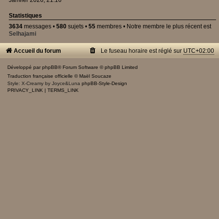
Janvier 2026, 21:16
Statistiques
3634
messages •
580
sujets •
55
membres • Notre membre le plus récent est
Selhajami
Accueil du forum
Le fuseau horaire est réglé sur
UTC+02:00
Développé par
phpBB
® Forum Software © phpBB Limited
Traduction française officielle
©
Maël Soucaze
Style: X-Creamy by Joyce&Luna
phpBB-Style-Design
PRIVACY_LINK
|
TERMS_LINK