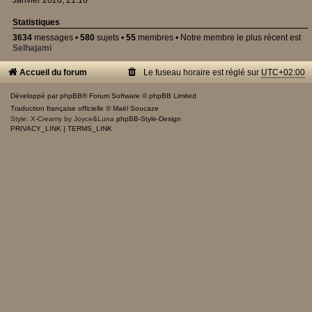
Janvier 2026, 21:16
Statistiques
3634
messages •
580
sujets •
55
membres • Notre membre le plus récent est
Selhajami
Accueil du forum
Le fuseau horaire est réglé sur
UTC+02:00
Développé par
phpBB
® Forum Software © phpBB Limited
Traduction française officielle
©
Maël Soucaze
Style: X-Creamy by Joyce&Luna
phpBB-Style-Design
PRIVACY_LINK
|
TERMS_LINK